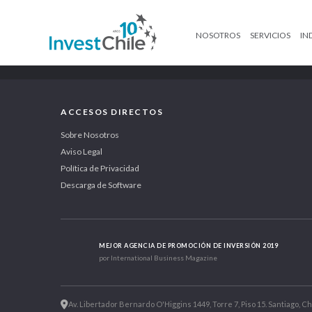
NOSOTROS
SERVICIOS
IN
ACCESOS DIRECTOS
Sobre Nosotros
Aviso Legal
Política de Privacidad
Descarga de Software
MEJOR AGENCIA DE PROMOCIÓN DE INVERSIÓN 2019
por International Business Magazine
Av. Libertador Bernardo O'Higgins 1449, Torre 7, Piso 15. Santiago, Ch