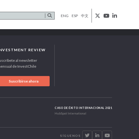
ENG
ESP
中文
INVESTMENT REVIEW
uscríbete al newsletter
ensual de InvestChile
Suscribirse ahora
CASO DE ÉXITO INTERNACIONAL 2021
HubSpot International
SÍGUENOS