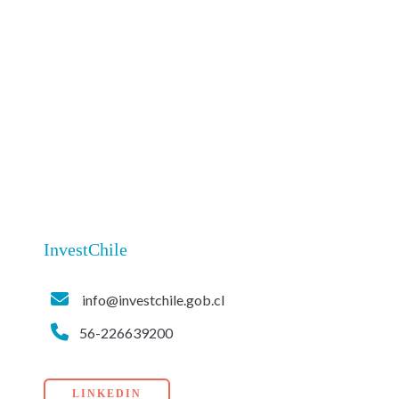
InvestChile
info@investchile.gob.cl
56-226639200
LINKEDIN