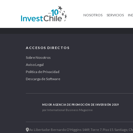
NOSOTROS
SERVICIOS
IN
ACCESOS DIRECTOS
Sobre Nosotros
Aviso Legal
Política de Privacidad
Descarga de Software
MEJOR AGENCIA DE PROMOCIÓN DE INVERSIÓN 2019
por International Business Magazine
Av. Libertador Bernardo O'Higgins 1449, Torre 7, Piso 15. Santiago, Ch