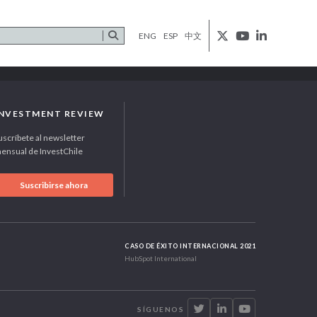
ENG
ESP
中文
INVESTMENT REVIEW
uscríbete al newsletter
ensual de InvestChile
Suscribirse ahora
CASO DE ÉXITO INTERNACIONAL 2021
HubSpot International
SÍGUENOS