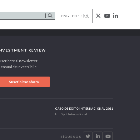
ENG
ESP
中文
INVESTMENT REVIEW
uscríbete al newsletter
ensual de InvestChile
Suscribirse ahora
CASO DE ÉXITO INTERNACIONAL 2021
HubSpot International
SÍGUENOS