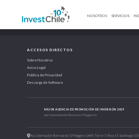
NOSOTROS
SERVICIOS
IN
ACCESOS DIRECTOS
Sobre Nosotros
Aviso Legal
Política de Privacidad
Descarga de Software
MEJOR AGENCIA DE PROMOCIÓN DE INVERSIÓN 2019
por International Business Magazine
Av. Libertador Bernardo O'Higgins 1449, Torre 7, Piso 15. Santiago, Ch