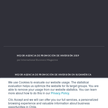
MEJOR AGENCIA DE PROMOCIÓN DE INVERSIÓN 2019
por International Business Magazine
MEJOR AGENCIA DE PROMOCIÓN DE INVERSIÓN EN SUDAMÉRICA
2019 - 2022; 2024; 2025
We use Cookies to evaluate our website usage. The statistical
evaluation helps us optimize the website for its target groups. You are
able to remove your usage from our website statistics. You can learn
more about how to do this in our
Privacy Policy
.
CASO DE ÉXITO INTERNACIONAL 2021
HubSpot International
Clic Accept and we will can offer you our full services, a personalized
browsing experience and valuable information about business
opportunities in Chile.