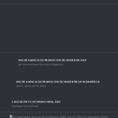
MEJOR AGENCIA DE PROMOCIÓN DE INVERSIÓN 2019
por International Business Magazine
MEJOR AGENCIA DE PROMOCIÓN DE INVERSIÓN EN SUDAMÉRICA
2019 - 2022; 2024; 2025
CASO DE ÉXITO INTERNACIONAL 2021
HubSpot International
Av. Libertador Bernardo O'Higgins 1449, Torre 7, Piso 15. Santiago, Chile.