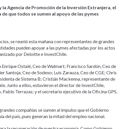
 la Agencia de Promoción de la Inversión Extranjera, el
ia de que todos se sumen al apoyo de las pymes
cios, se reunió esta mañana con representantes de grandes
ntidades pueden apoyar a las pymes afectadas por los actos
ganizado por Deloitte e InvestChile.
o a Enrique Ostalé, Ceo de Walmart; Francisco Sardón, Ceo de
er Santoja; Ceo de Sodexo; Luis Zarauza, Ceo de CGE; Chris
sidenta de Sistema B; Cristián Mackenna, representante de
 Junto a ellos, estuvieron el director de InvestChile,
, Pablo Terrazas; y el secretario ejecutivo de la Oficina GPS,
s grandes compañías se sumen al impulso que el Gobierno
ía del país, pues generan la mitad del empleo nacional.
para la recuperación de nuestra economía. Como Gobierno,