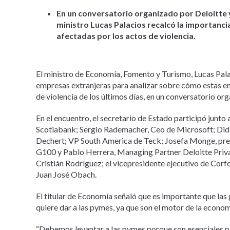
En un conversatorio organizado por Deloitte y
ministro Lucas Palacios recalcó la importanc
afectadas por los actos de violencia.
El ministro de Economía, Fomento y Turismo, Lucas Pala
empresas extranjeras para analizar sobre cómo estas e
de violencia de los últimos días, en un conversatorio or
En el encuentro, el secretario de Estado participó junt
Scotiabank; Sergio Rademacher, Ceo de Microsoft; Didi
Dechert; VP South America de Teck; Josefa Monge, pre
G100 y Pablo Herrera, Managing Partner Deloitte Private.
Cristián Rodríguez; el vicepresidente ejecutivo de Corfo
Juan José Obach.
El titular de Economía señaló que es importante que la
quiere dar a las pymes, ya que son el motor de la econom
“Debemos levantar a las pymes porque son esenciales 