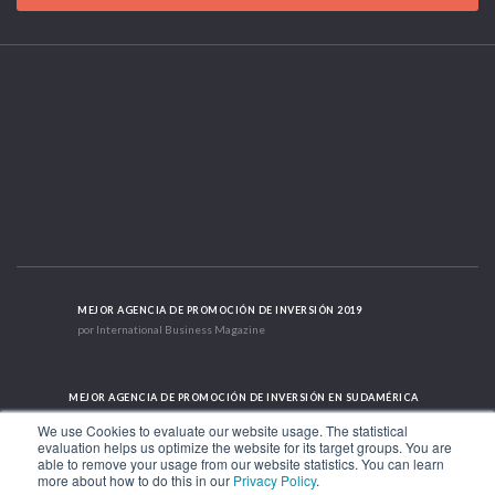
MEJOR AGENCIA DE PROMOCIÓN DE INVERSIÓN 2019
por International Business Magazine
MEJOR AGENCIA DE PROMOCIÓN DE INVERSIÓN EN SUDAMÉRICA
2019 - 2022; 2024; 2025
We use Cookies to evaluate our website usage. The statistical
evaluation helps us optimize the website for its target groups. You are
able to remove your usage from our website statistics. You can learn
more about how to do this in our
Privacy Policy
.
CASO DE ÉXITO INTERNACIONAL 2021