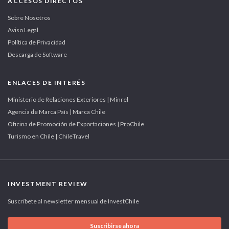
ACCESOS DIRECTOS
Sobre Nosotros
Aviso Legal
Política de Privacidad
Descarga de Software
ENLACES DE INTERÉS
Ministerio de Relaciones Exteriores | Minrel
Agencia de Marca País | Marca Chile
Oficina de Promoción de Exportaciones | ProChile
Turismo en Chile | ChileTravel
INVESTMENT REVIEW
Suscríbete al newsletter mensual de InvestChile
Suscribirse ahora