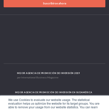
Suscribirse ahora
MEJOR AGENCIA DE PROMOCIÓN DE INVERSIÓN 2019
por International Business Magazine
MEJOR AGENCIA DE PROMOCIÓN DE INVERSIÓN EN SUDAMÉRICA
2019 - 2022; 2024; 2025
We use Cookies to evaluate our website usage. The statistical
evaluation helps us optimize the website for its target groups. You are
able to remove your usage from our website statistics. You can learn