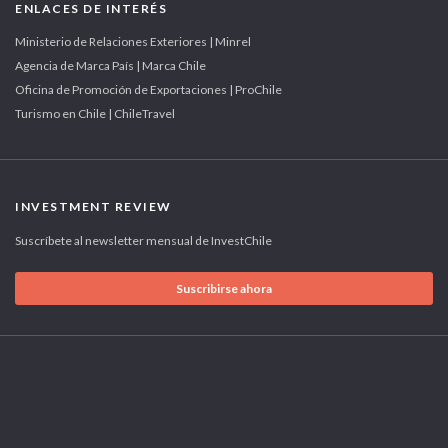
ENLACES DE INTERÉS
Ministerio de Relaciones Exteriores | Minrel
Agencia de Marca País | Marca Chile
Oficina de Promoción de Exportaciones | ProChile
Turismo en Chile | ChileTravel
INVESTMENT REVIEW
Suscríbete al newsletter mensual de InvestChile
Suscribirse ahora