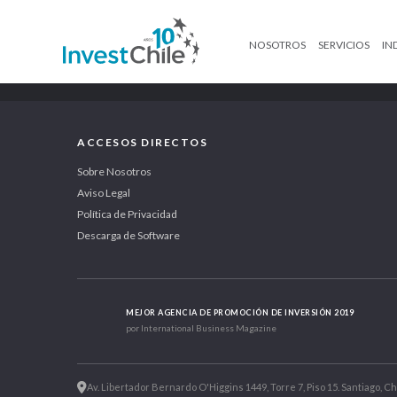
NOSOTROS
SERVICIOS
IN
ACCESOS DIRECTOS
Sobre Nosotros
Aviso Legal
Política de Privacidad
Descarga de Software
MEJOR AGENCIA DE PROMOCIÓN DE INVERSIÓN 2019
por International Business Magazine
Av. Libertador Bernardo O'Higgins 1449, Torre 7, Piso 15. Santiago, Ch