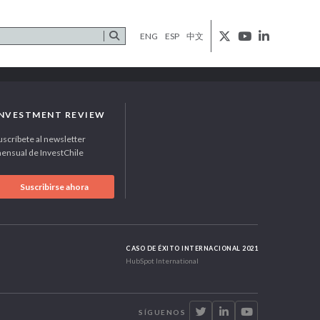
ENG
ESP
中文
INVESTMENT REVIEW
uscríbete al newsletter
ensual de InvestChile
Suscribirse ahora
CASO DE ÉXITO INTERNACIONAL 2021
HubSpot International
SÍGUENOS