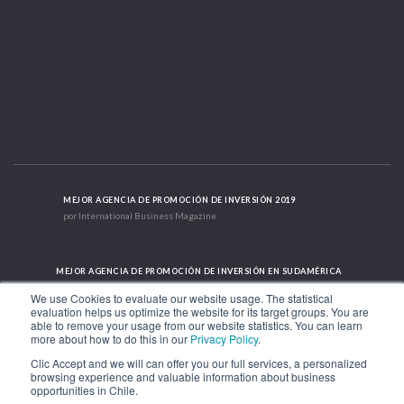
MEJOR AGENCIA DE PROMOCIÓN DE INVERSIÓN 2019
por International Business Magazine
MEJOR AGENCIA DE PROMOCIÓN DE INVERSIÓN EN SUDAMÉRICA
2019 - 2022; 2024; 2025
We use Cookies to evaluate our website usage. The statistical
evaluation helps us optimize the website for its target groups. You are
able to remove your usage from our website statistics. You can learn
more about how to do this in our
Privacy Policy
.
CASO DE ÉXITO INTERNACIONAL 2021
HubSpot International
Clic Accept and we will can offer you our full services, a personalized
browsing experience and valuable information about business
opportunities in Chile.
Av. Libertador Bernardo O'Higgins 1449, Torre 7, Piso 15. Santiago, Chile.