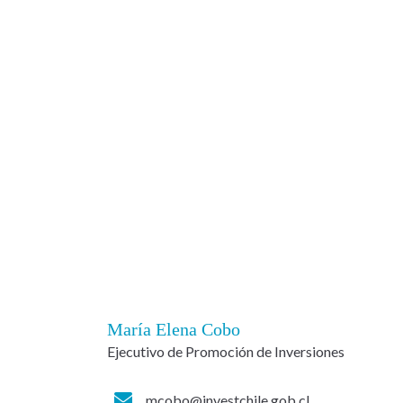
María Elena Cobo
Ejecutivo de Promoción de Inversiones
mcobo@investchile.gob.cl