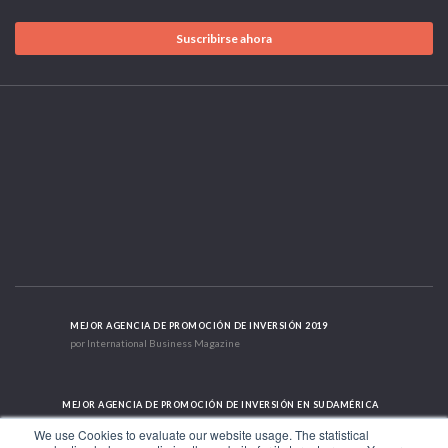
Suscribirse ahora
MEJOR AGENCIA DE PROMOCIÓN DE INVERSIÓN 2019
por International Business Magazine
MEJOR AGENCIA DE PROMOCIÓN DE INVERSIÓN EN SUDAMÉRICA
2019 - 2022; 2024; 2025
We use Cookies to evaluate our website usage. The statistical