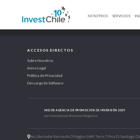
NOSOTROS
SERVICIOS
IN
ACCESOS DIRECTOS
Sobre Nosotros
Aviso Legal
Política de Privacidad
Descarga de Software
MEJOR AGENCIA DE PROMOCIÓN DE INVERSIÓN 2019
por International Business Magazine
Av. Libertador Bernardo O'Higgins 1449, Torre 7, Piso 15. Santiago, Ch