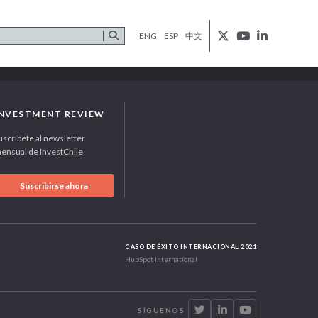
ENG
ESP
中文
INVESTMENT REVIEW
uscríbete al newsletter
ensual de InvestChile
Suscribirse ahora
CASO DE ÉXITO INTERNACIONAL 2021
HubSpot International
SÍGUENOS