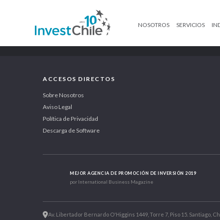
NOSOTROS
SERVICIOS
IN
ACCESOS DIRECTOS
Sobre Nosotros
Aviso Legal
Política de Privacidad
Descarga de Software
MEJOR AGENCIA DE PROMOCIÓN DE INVERSIÓN 2019
por International Business Magazine
Av. Libertador Bernardo O'Higgins 1449, Torre 7, Piso 15. Santiago, Ch