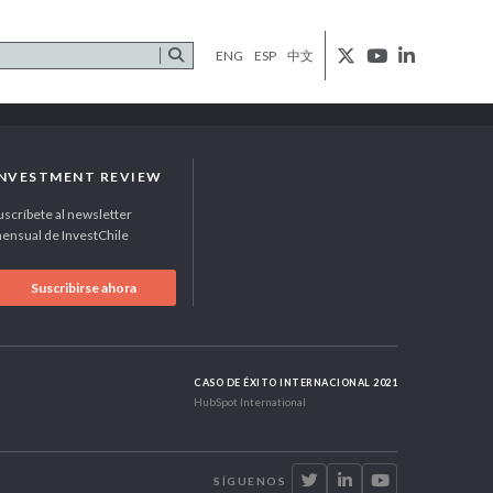
ENG
ESP
中文
INVESTMENT REVIEW
uscríbete al newsletter
ensual de InvestChile
Suscribirse ahora
CASO DE ÉXITO INTERNACIONAL 2021
HubSpot International
SÍGUENOS