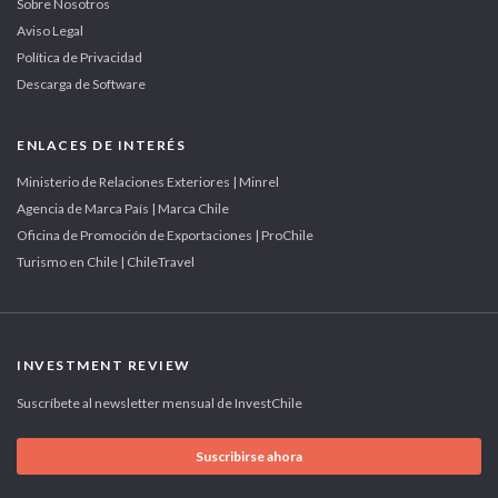
Sobre Nosotros
Aviso Legal
Política de Privacidad
Descarga de Software
ENLACES DE INTERÉS
Ministerio de Relaciones Exteriores | Minrel
Agencia de Marca País | Marca Chile
Oficina de Promoción de Exportaciones | ProChile
Turismo en Chile | ChileTravel
INVESTMENT REVIEW
Suscríbete al newsletter mensual de InvestChile
Suscribirse ahora