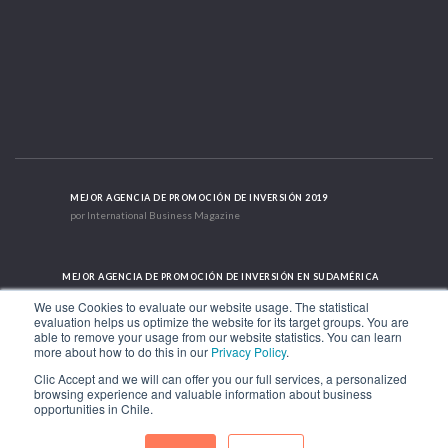
MEJOR AGENCIA DE PROMOCIÓN DE INVERSIÓN 2019
por International Business Magazine
MEJOR AGENCIA DE PROMOCIÓN DE INVERSIÓN EN SUDAMÉRICA
2019 - 2022; 2024; 2025
We use Cookies to evaluate our website usage. The statistical
evaluation helps us optimize the website for its target groups. You are
able to remove your usage from our website statistics. You can learn
more about how to do this in our
Privacy Policy
.
CASO DE ÉXITO INTERNACIONAL 2021
HubSpot International
Clic Accept and we will can offer you our full services, a personalized
browsing experience and valuable information about business
opportunities in Chile.
Av. Libertador Bernardo O'Higgins 1449, Torre 7, Piso 15. Santiago, Chile.
Teléfono: (56-2) 2663 9211