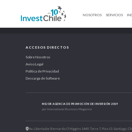
NOSOTROS
SERVICIOS
IN
ACCESOS DIRECTOS
Sobre Nosotros
Aviso Legal
Política de Privacidad
Descarga de Software
MEJOR AGENCIA DE PROMOCIÓN DE INVERSIÓN 2019
por International Business Magazine
Av. Libertador Bernardo O'Higgins 1449, Torre 7, Piso 15. Santiago, Ch