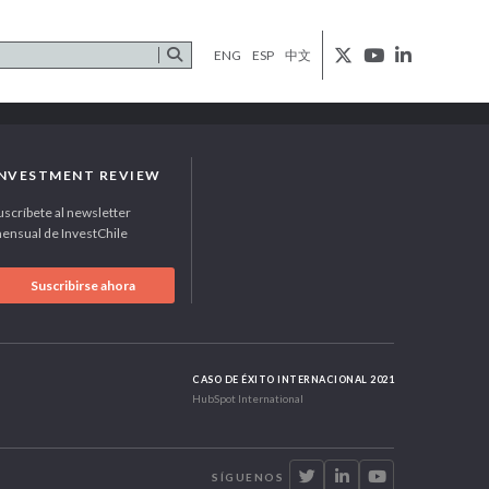
ENG
ESP
中文
INVESTMENT REVIEW
uscríbete al newsletter
ensual de InvestChile
Suscribirse ahora
CASO DE ÉXITO INTERNACIONAL 2021
HubSpot International
SÍGUENOS