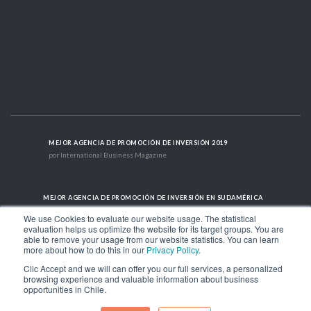
MEJOR AGENCIA DE PROMOCIÓN DE INVERSIÓN 2019
por International Business Magazine
MEJOR AGENCIA DE PROMOCIÓN DE INVERSIÓN EN SUDAMÉRICA
2019 - 2022; 2024; 2025
We use Cookies to evaluate our website usage. The statistical
evaluation helps us optimize the website for its target groups. You are
able to remove your usage from our website statistics. You can learn
more about how to do this in our
Privacy Policy
.
CASO DE ÉXITO INTERNACIONAL 2021
HubSpot International
Clic Accept and we will can offer you our full services, a personalized
browsing experience and valuable information about business
opportunities in Chile.
Av. Libertador Bernardo O'Higgins 1449, Torre 7, Piso 15. Santiago, Chile.
Teléfono: (56-2) 2663 9211