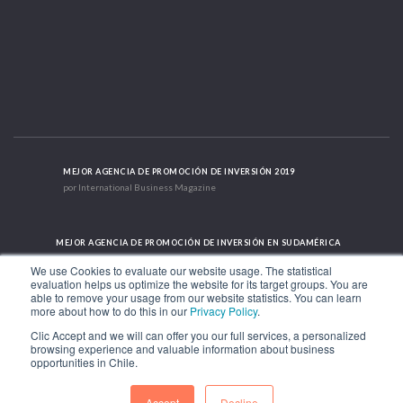
MEJOR AGENCIA DE PROMOCIÓN DE INVERSIÓN 2019
por International Business Magazine
MEJOR AGENCIA DE PROMOCIÓN DE INVERSIÓN EN SUDAMÉRICA
2019 - 2022; 2024; 2025
We use Cookies to evaluate our website usage. The statistical
evaluation helps us optimize the website for its target groups. You are
able to remove your usage from our website statistics. You can learn
more about how to do this in our
Privacy Policy
.
CASO DE ÉXITO INTERNACIONAL 2021
HubSpot International
Clic Accept and we will can offer you our full services, a personalized
browsing experience and valuable information about business
opportunities in Chile.
Av. Libertador Bernardo O'Higgins 1449, Torre 7, Piso 15. Santiago, Chile.
Teléfono: (56-2) 2663 9211
Accept
Decline