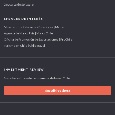
Descarga de Software
ENLACES DE INTERÉS
Ministerio de Relaciones Exteriores | Minrel
Agencia de Marca País | Marca Chile
Oficina de Promoción de Exportaciones | ProChile
Turismo en Chile | ChileTravel
INVESTMENT REVIEW
Suscríbete al newsletter mensual de InvestChile
Suscribirse ahora