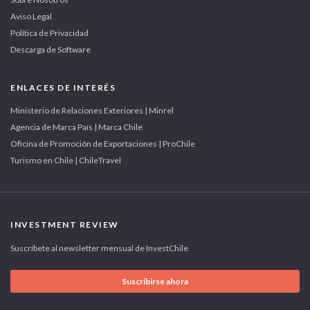
Aviso Legal
Política de Privacidad
Descarga de Software
ENLACES DE INTERÉS
Ministerio de Relaciones Exteriores | Minrel
Agencia de Marca País | Marca Chile
Oficina de Promoción de Exportaciones | ProChile
Turismo en Chile | ChileTravel
INVESTMENT REVIEW
Suscríbete al newsletter mensual de InvestChile
Suscribirse ahora