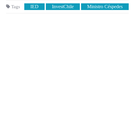
IED
InvestChile
Ministro Céspedes
Tags