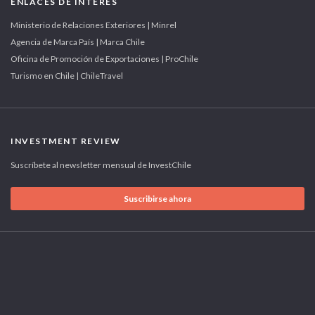
ENLACES DE INTERÉS
Ministerio de Relaciones Exteriores | Minrel
Agencia de Marca País | Marca Chile
Oficina de Promoción de Exportaciones | ProChile
Turismo en Chile | ChileTravel
INVESTMENT REVIEW
Suscríbete al newsletter mensual de InvestChile
Suscribirse ahora