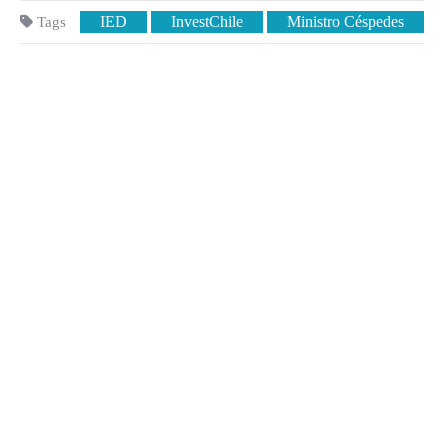
IED
InvestChile
Ministro Céspedes
Tags