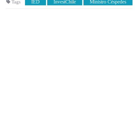
IED
InvestChile
Ministro Céspedes
Tags