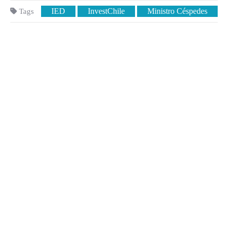
IED
InvestChile
Ministro Céspedes
Tags