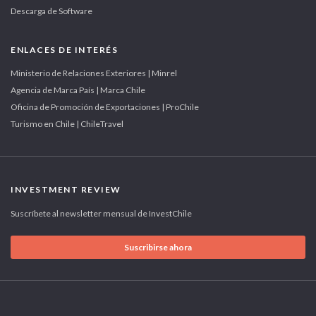
Descarga de Software
ENLACES DE INTERÉS
Ministerio de Relaciones Exteriores | Minrel
Agencia de Marca País | Marca Chile
Oficina de Promoción de Exportaciones | ProChile
Turismo en Chile | ChileTravel
INVESTMENT REVIEW
Suscríbete al newsletter mensual de InvestChile
Suscribirse ahora