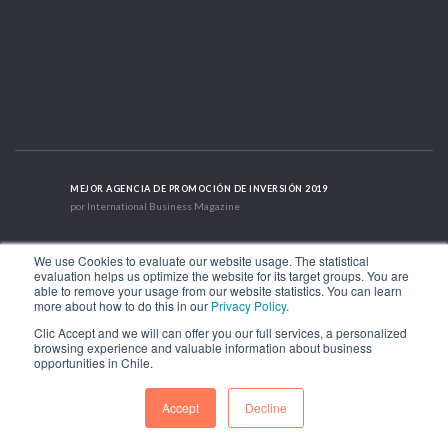
MEJOR AGENCIA DE PROMOCIÓN DE INVERSIÓN 2019
por International Business Magazine
We use Cookies to evaluate our website usage. The statistical
MEJOR AGENCIA DE PROMOCIÓN DE INVERSIÓN EN SUDAMÉRICA
evaluation helps us optimize the website for its target groups. You are
2019 - 2022; 2024; 2025
able to remove your usage from our website statistics. You can learn
more about how to do this in our
Privacy Policy
.
Clic Accept and we will can offer you our full services, a personalized
CASO DE ÉXITO INTERNACIONAL 2021
browsing experience and valuable information about business
HubSpot International
opportunities in Chile.
Accept
Decline
Av. Libertador Bernardo O'Higgins 1449, Torre 7, Piso 15. Santiago, Chile.
Teléfono: (56-2) 2663 9211